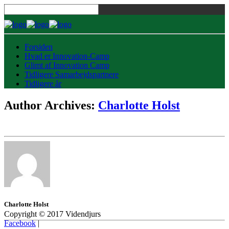
Forsiden
Hvad er Innovation-Camp
Glimt af Innovation Camp
Tidligere Samarbejdspartnere
Tidligere år
Author Archives:
Charlotte Holst
Charlotte Holst
Copyright © 2017 Videndjurs
Facebook
|